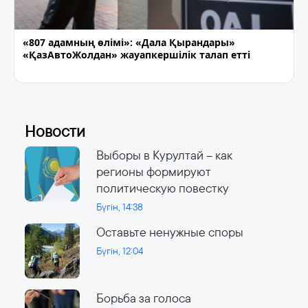
«807 адамның өлімі»: «Дала Қырандары»
«ҚазАвтоЖолдан» жауапкершілік талап етті
Новости
Выборы в Курултай – как
регионы формируют
политическую повестку
Бүгін, 14:38
Оставьте ненужные споры
Бүгін, 12:04
Борьба за голоса