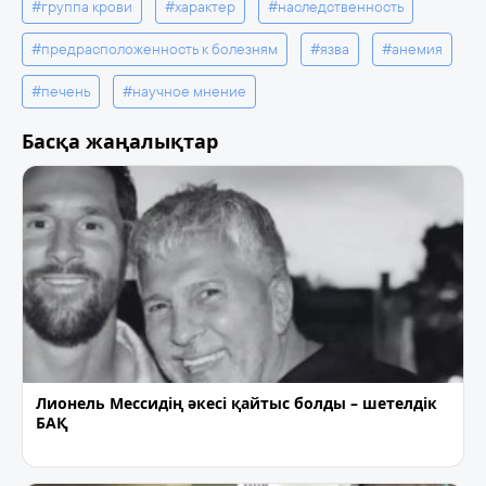
#группа крови
#характер
#наследственность
#предрасположенность к болезням
#язва
#анемия
#печень
#научное мнение
Басқа жаңалықтар
Лионель Мессидің әкесі қайтыс болды – шетелдік
БАҚ