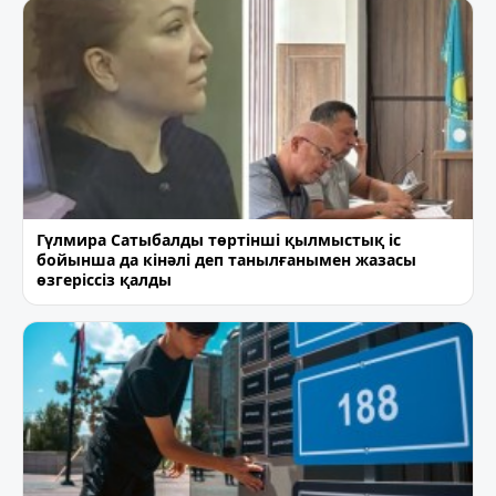
Гүлмира Сатыбалды төртінші қылмыстық іс
бойынша да кінәлі деп танылғанымен жазасы
өзгеріссіз қалды