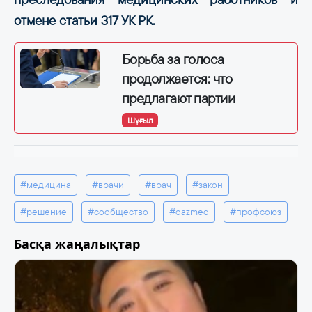
отмене статьи 317 УК РК.
Борьба за голоса
продолжается: что
предлагают партии
Шұғыл
#медицина
#врачи
#врач
#закон
#решение
#сообщество
#qazmed
#профсоюз
Басқа жаңалықтар