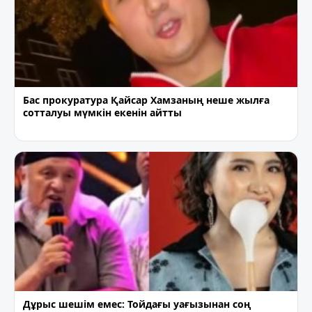
Бас прокуратура Қайсар Хамзаның неше жылға
сотталуы мүмкін екенін айтты
Дұрыс шешім емес: Тойдағы уағызынан соң