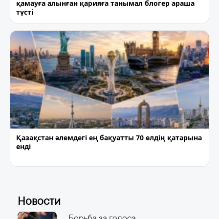
қамауға алынған қарияға танымал блогер араша
түсті
Қазақстан әлемдегі ең бақуатты 70 елдің қатарына
енді
Новости
Борьба за голоса